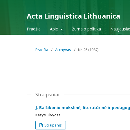
Acta Linguistica Lithuanica
Pradžia
Apie
Žurnalo politika
Naujausia
Pradžia
/
Archyvas
/
Nr. 26 (1987)
Straipsniai
J. Balčikonio mokslinė, literatūrinė ir pedagog
Kazys Ulvydas
Straipsnis