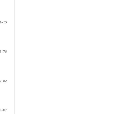
1–70
1–76
7–82
3–87