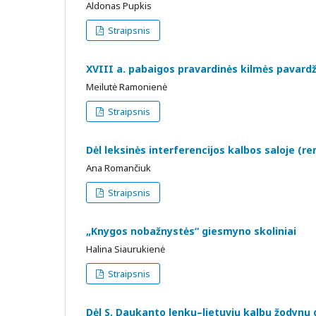
Aldonas Pupkis
Straipsnis
XVIII a. pabaigos pravardinės kilmės pavard
Meilutė Ramonienė
Straipsnis
Dėl leksinės interferencijos kalbos saloje (re
Ana Romančiuk
Straipsnis
„Knygos nobažnystės“ giesmyno skoliniai
Halina Siaurukienė
Straipsnis
Dėl S. Daukanto lenkų–lietuvių kalbų žodynų