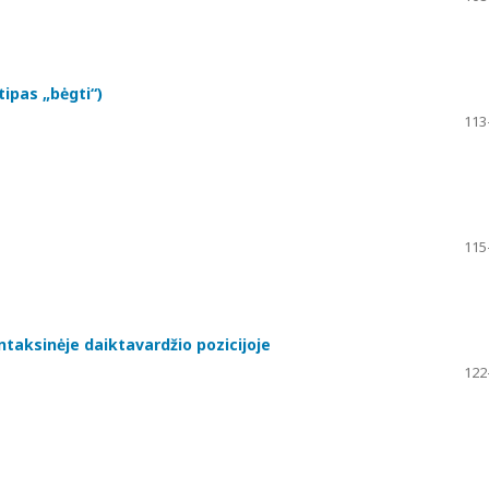
ipas „bėgti“)
113
115
ntaksinėje daiktavardžio pozicijoje
122