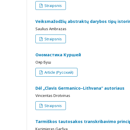
Straipsnis
Veiksmažodžių abstraktų darybos tipų istori
Saulius Ambrazas
Straipsnis
Ономастика Куршей
Ояр Буш
Article (Русский)
Dėl „Clavis Germanico–Lithvana“ autoriaus
Vincentas Drotvinas
Straipsnis
Tarmiškos tautosakos transkribavimo princi
Kazimieras Garšva