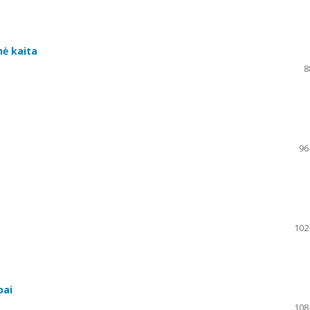
nė kaita
8
96
102
pai
108