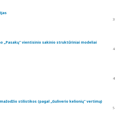
ėjas
3
no „Pasakų“ vientisinio sakinio struktūriniai modeliai
4
4
mažodžio stilistikos (pagal „Guliverio kelionių“ vertimą)
5