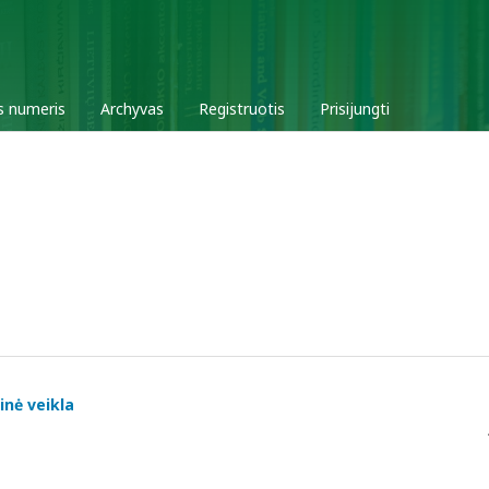
s numeris
Archyvas
Registruotis
Prisijungti
inė veikla