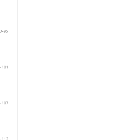
8–95
–101
–107
–112