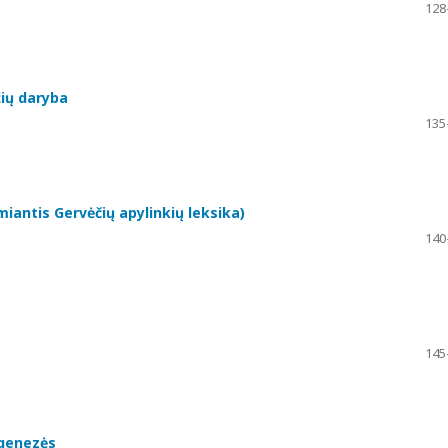
128
žių daryba
135
miantis Gervėčių apylinkių leksika)
140
145
 genezės