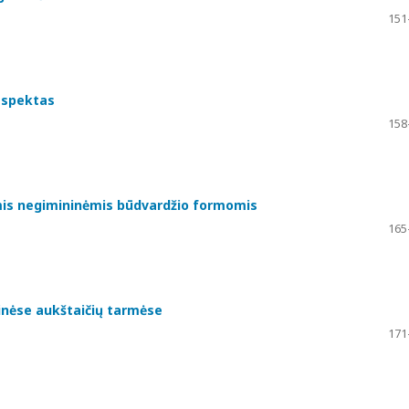
151
aspektas
158
ėmis negimininėmis būdvardžio formomis
165
urinėse aukštaičių tarmėse
171