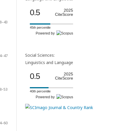
0.5
2025
CiteScore
8–43
45th percentile
Powered by
Social Sciences:
4–47
Linguistics and Language
0.5
2025
CiteScore
8–53
40th percentile
Powered by
4–60