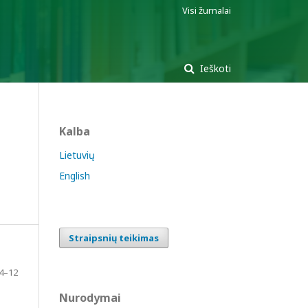
Visi žurnalai
Ieškoti
Kalba
Lietuvių
English
Straipsnių teikimas
4–12
Nurodymai