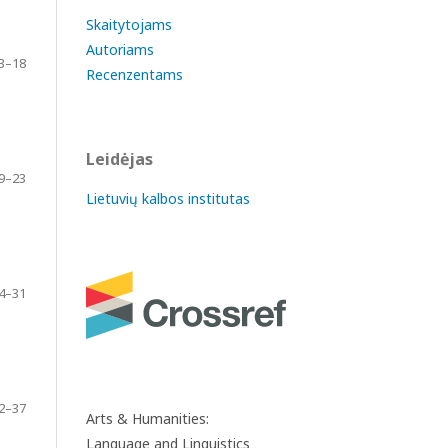
Skaitytojams
Autoriams
3–18
Recenzentams
Leidėjas
9–23
Lietuvių kalbos institutas
4–31
2–37
Arts & Humanities:
Language and Linguistics