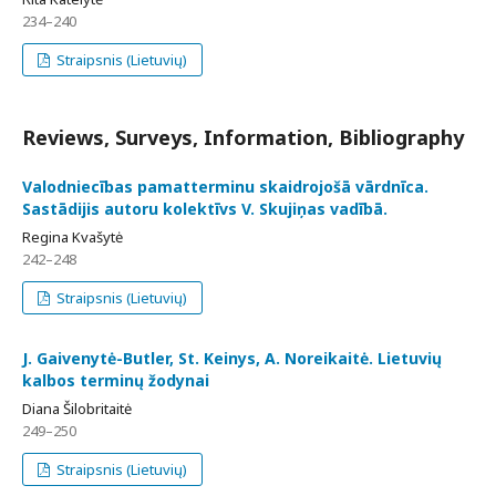
234–240
Straipsnis (Lietuvių)
Reviews, Surveys, Information, Bibliography
Valodniecības pamatterminu skaidrojošā vārdnīca.
Sastādijis autoru kolektīvs V. Skujiņas vadībā.
Regina Kvašytė
242–248
Straipsnis (Lietuvių)
J. Gaivenytė-Butler, St. Keinys, A. Noreikaitė. Lietuvių
kalbos terminų žodynai
Diana Šilobritaitė
249–250
Straipsnis (Lietuvių)