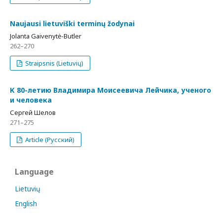
Naujausi lietuviški terminų žodynai
Jolanta Gaivenytė-Butler
262–270
Straipsnis (Lietuvių)
К 80-летию Владимира Моисеевича Лейчика, ученого
и человека
Сергей Шелов
271–275
Article (Русский)
Language
Lietuvių
English