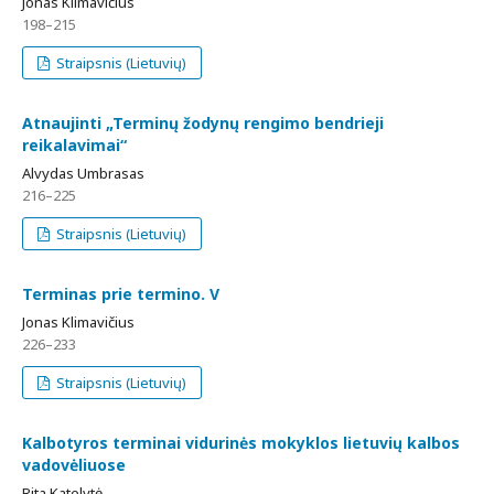
Jonas Klimavičius
198–215
Straipsnis (Lietuvių)
Atnaujinti „Terminų žodynų rengimo bendrieji
reikalavimai“
Alvydas Umbrasas
216–225
Straipsnis (Lietuvių)
Terminas prie termino. V
Jonas Klimavičius
226–233
Straipsnis (Lietuvių)
Kalbotyros terminai vidurinės mokyklos lietuvių kalbos
vadovėliuose
Rita Katelytė