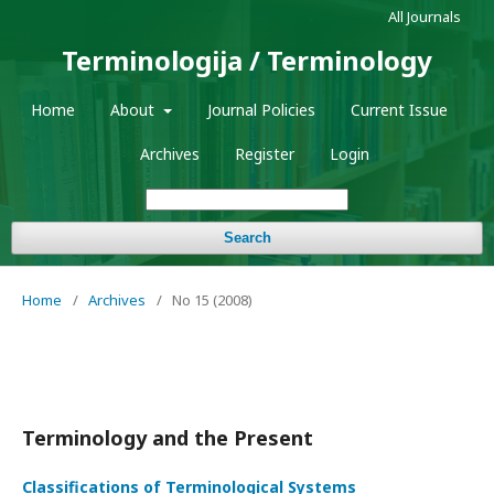
All Journals
Terminologija / Terminology
Home
About
Journal Policies
Current Issue
Archives
Register
Login
Search
Home
/
Archives
/
No 15 (2008)
Terminology and the Present
Classifications of Terminological Systems