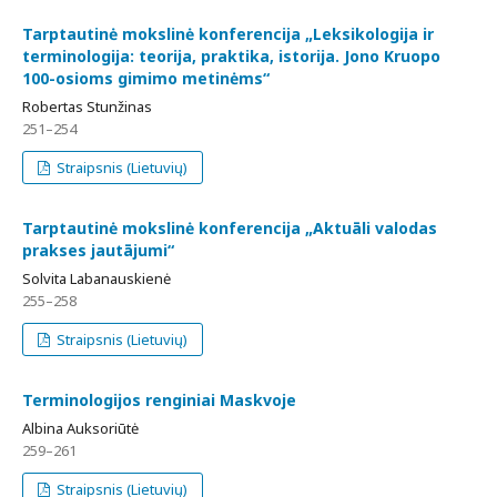
Tarptautinė mokslinė konferencija „Leksikologija ir
terminologija: teorija, praktika, istorija. Jono Kruopo
100-osioms gimimo metinėms“
Robertas Stunžinas
251–254
Straipsnis (Lietuvių)
Tarptautinė mokslinė konferencija „Aktuāli valodas
prakses jautājumi“
Solvita Labanauskienė
255–258
Straipsnis (Lietuvių)
Terminologijos renginiai Maskvoje
Albina Auksoriūtė
259–261
Straipsnis (Lietuvių)