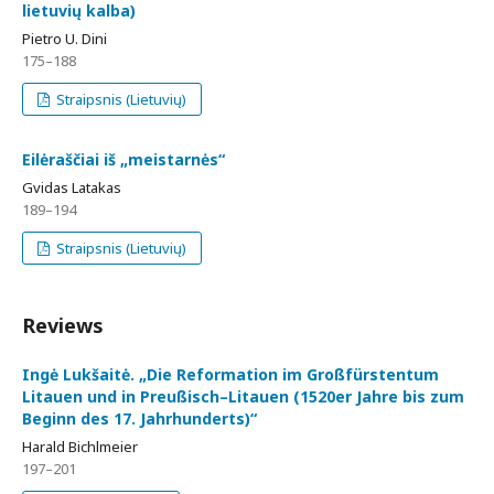
lietuvių kalba)
Pietro U. Dini
175–188
Straipsnis (Lietuvių)
Eilėraščiai iš „meistarnės“
Gvidas Latakas
189–194
Straipsnis (Lietuvių)
Reviews
Ingė Lukšaitė. „Die Reformation im Großfürstentum
Litauen und in Preußisch–Litauen (1520er Jahre bis zum
Beginn des 17. Jahrhunderts)“
Harald Bichlmeier
197–201