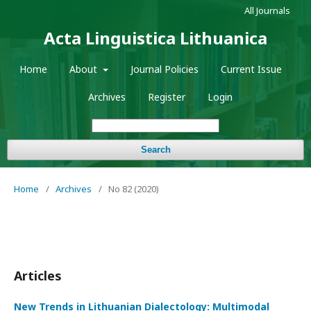
All Journals
Acta Linguistica Lithuanica
Home
About
Journal Policies
Current Issue
Archives
Register
Login
Search
Home
/
Archives
/
No 82 (2020)
Articles
New Trends in Lithuanian Dialectology: Multimodal