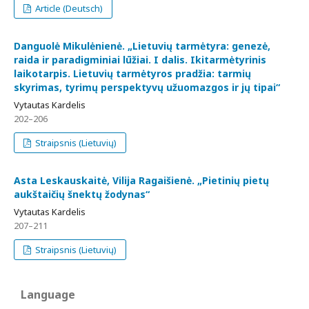
Article (Deutsch)
Danguolė Mikulėnienė. „Lietuvių tarmėtyra: genezė,
raida ir paradigminiai lūžiai. I dalis. Ikitarmėtyrinis
laikotarpis. Lietuvių tarmėtyros pradžia: tarmių
skyrimas, tyrimų perspektyvų užuomazgos ir jų tipai“
Vytautas Kardelis
202–206
Straipsnis (Lietuvių)
Asta Leskauskaitė, Vilija Ragaišienė. „Pietinių pietų
aukštaičių šnektų žodynas“
Vytautas Kardelis
207–211
Straipsnis (Lietuvių)
Language