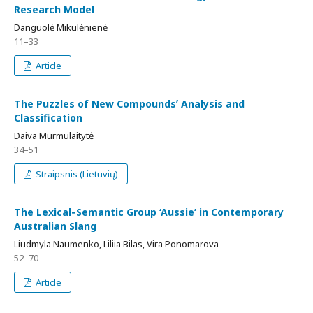
Research Model
Danguolė Mikulėnienė
11–33
Article
The Puzzles of New Compoundsʼ Analysis and
Classification
Daiva Murmulaitytė
34–51
Straipsnis (Lietuvių)
The Lexical‑Semantic Group ‘Aussie’ in Contemporary
Australian Slang
Liudmyla Naumenko, Liliia Bilas, Vira Ponomarova
52–70
Article