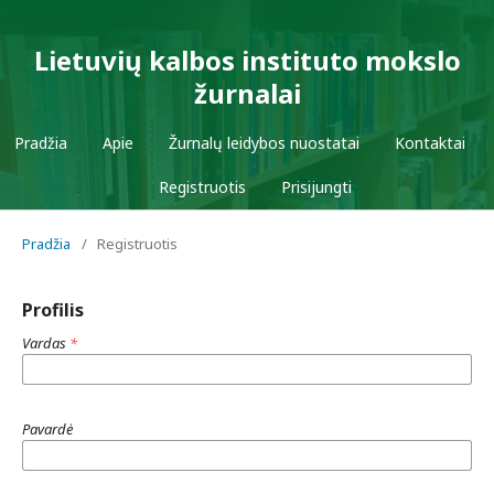
Lietuvių kalbos instituto mokslo
žurnalai
Pradžia
Apie
Žurnalų leidybos nuostatai
Kontaktai
Registruotis
Prisijungti
Pradžia
/
Registruotis
Profilis
Vardas
*
Pavardė