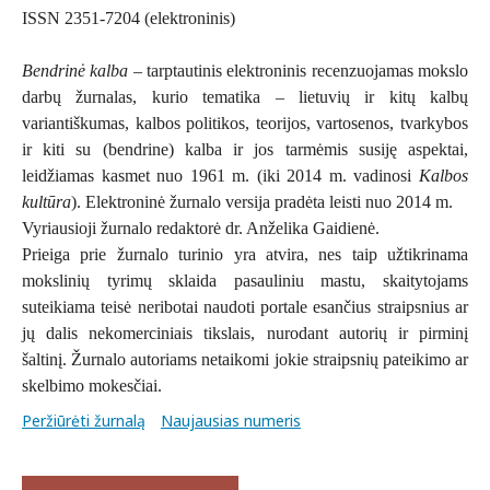
ISSN 2351-7204 (elektroninis)
Bendrinė kalba
– tarptautinis elektroninis recenzuojamas mokslo
darbų žurnalas, kurio tematika – lietuvių ir kitų kalbų
variantiškumas, kalbos politikos, teorijos, vartosenos, tvarkybos
ir kiti su (bendrine) kalba ir jos tarmėmis susiję aspektai,
leidžiamas kasmet nuo 1961 m. (iki 2014 m. vadinosi
Kalbos
kultūra
). Elektroninė žurnalo versija pradėta leisti nuo 2014 m.
Vyriausioji žurnalo redaktorė dr. Anželika Gaidienė.
Prieiga prie žurnalo turinio yra atvira, nes taip užtikrinama
mokslinių tyrimų sklaida pasauliniu mastu, skaitytojams
suteikiama teisė neribotai naudoti portale esančius straipsnius ar
jų dalis nekomerciniais tikslais, nurodant autorių ir pirminį
šaltinį. Žurnalo autoriams netaikomi jokie straipsnių pateikimo ar
skelbimo mokesčiai.
Peržiūrėti žurnalą
Naujausias numeris