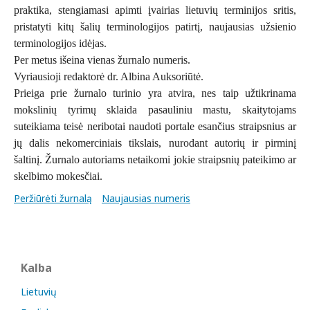
praktika, stengiamasi apimti įvairias lietuvių terminijos sritis,
pristatyti kitų šalių terminologijos patirtį, naujausias užsienio
terminologijos idėjas.
Per metus išeina vienas žurnalo numeris.
Vyriausioji redaktorė dr. Albina Auksoriūtė.
Prieiga prie žurnalo turinio yra atvira, nes taip užtikrinama
mokslinių tyrimų sklaida pasauliniu mastu, skaitytojams
suteikiama teisė neribotai naudoti portale esančius straipsnius ar
jų dalis nekomerciniais tikslais, nurodant autorių ir pirminį
šaltinį. Žurnalo autoriams netaikomi jokie straipsnių pateikimo ar
skelbimo mokesčiai.
Peržiūrėti žurnalą
Naujausias numeris
Kalba
Lietuvių