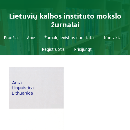
Lietuvių kalbos instituto mokslo
žurnalai
Pradžia
Apie
Žurnalų leidybos nuostatai
Kontaktai
Registruotis
Prisijungti