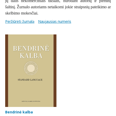
jų dalis nekomerciniais tikslais, nurodant autorių ir pirminį
šaltinį. Žurnalo autoriams netaikomi jokie straipsnių pateikimo ar
skelbimo mokesčiai.
Peržiūrėti žurnalą
Naujausias numeris
Bendrinė kalba