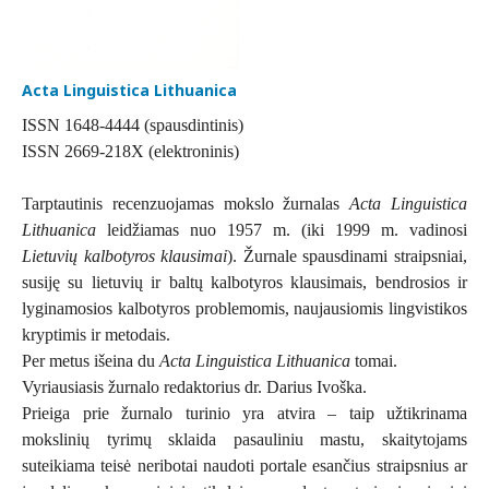
Acta Linguistica Lithuanica
ISSN 1648-4444 (spausdintinis)
ISSN 2669-218X (elektroninis)
Tarptautinis recenzuojamas mokslo žurnalas
Acta Linguistica
Lithuanica
leidžiamas nuo 1957 m. (iki 1999 m. vadinosi
Lietuvių kalbotyros klausimai
). Žurnale spausdinami straipsniai,
susiję su lietuvių ir baltų kalbotyros klausimais, bendrosios ir
lyginamosios kalbotyros problemomis, naujausiomis lingvistikos
kryptimis ir metodais.
Per metus išeina du
Acta Linguistica Lithuanica
tomai.
Vyriausiasis žurnalo redaktorius dr. Darius Ivoška.
Prieiga prie žurnalo turinio yra atvira – taip užtikrinama
mokslinių tyrimų sklaida pasauliniu mastu, skaitytojams
suteikiama teisė neribotai naudoti portale esančius straipsnius ar