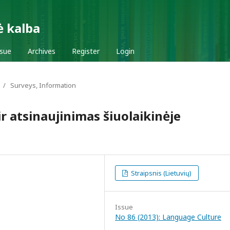
ė kalba
ssue
Archives
Register
Login
/
Surveys, Information
r atsinaujinimas šiuolaikinėje
Straipsnis (Lietuvių)
Issue
No 86 (2013): Language Culture