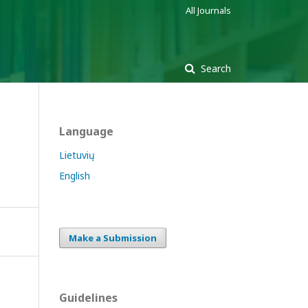
All Journals
Search
Language
Lietuvių
English
Make a Submission
Guidelines