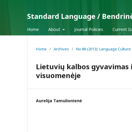
Standard Language / Bendrin
Home
About
Journal Policies
Current I
Home
/
Archives
/
No 86 (2013): Language Culture
Lietuvių kalbos gyvavimas i
visuomenėje
Aurelija Tamulionienė