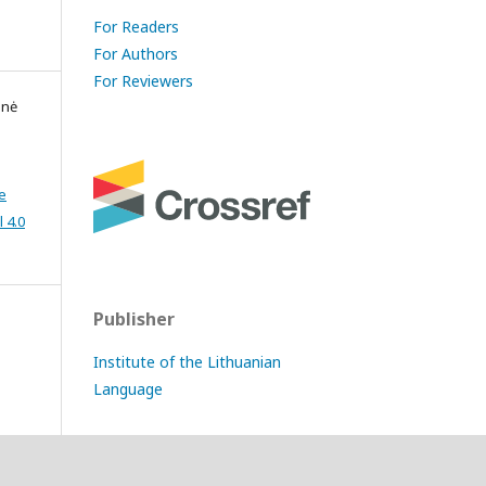
For Readers
For Authors
For Reviewers
enė
e
 4.0
Publisher
Institute of the Lithuanian
Language