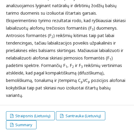
analizuojamos lyginant natūralių ir dirbtinių žodžių balsių
tarimo duomenis su izoliuotai ištartais garsais.
Eksperimentinio tyrimo rezultatai rodo, kad ryškiausiai skiriasi
labializuotų alofonų trečiosios formantės (F
) duomenys.
3
Antrosios formantės (F
) reikšmių kitimas taip pat labai
2
tendencingas, tačiau labializacijos poveikis užpakalinės ir
priešakinės eilės balsiams skirtingas. Mažiausiai labializuoti ir
nelabializuoti alofonai skiriasi pirmosios formantės (F
)
1
padėtimi spektre. Formančių F
, F
ir F
reikšmių vertinimas
1
2
3
atskleidė, kad pagal kompaktiškumą (difuziškumą),
bemoliškumą, tonalumą ir įtempimą C
VC
pozicijos alofonai
p
p
kokybiškai taip pat skiriasi nuo izoliuotai ištartų balsių
variantų.
Straipsnis (Lietuvių)
Santrauka (Lietuvių)
Summary