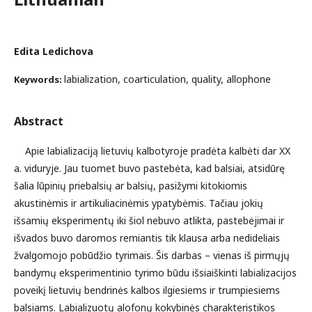
Edita Ledichova
labialization, coarticulation, quality, allophone
Keywords:
Abstract
Apie labializaciją lietuvių kalbotyroje pradėta kalbėti dar XX
a. viduryje. Jau tuomet buvo pastebėta, kad balsiai, atsidūrę
šalia lūpinių priebalsių ar balsių, pasižymi kitokiomis
akustinėmis ir artikuliacinėmis ypatybėmis. Tačiau jokių
išsamių eksperimentų iki šiol nebuvo atlikta, pastebėjimai ir
išvados buvo daromos remiantis tik klausa arba nedideliais
žvalgomojo pobūdžio tyrimais. Šis darbas – vienas iš pirmųjų
bandymų eksperimentinio tyrimo būdu išsiaiškinti labializacijos
poveikį lietuvių bendrinės kalbos ilgiesiems ir trumpiesiems
balsiams. Labializuotų alofonų kokybinės charakteristikos