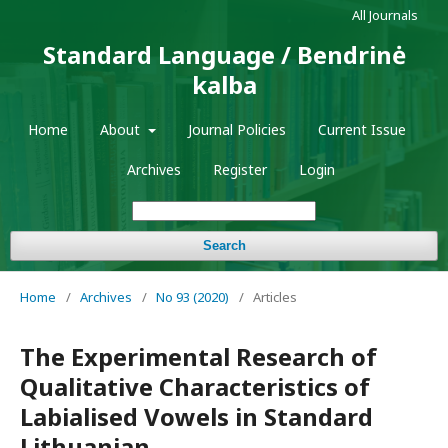
All Journals
Standard Language / Bendrinė
kalba
Home
About
Journal Policies
Current Issue
Archives
Register
Login
Search
Home
/
Archives
/
No 93 (2020)
/
Articles
The Experimental Research of
Qualitative Characteristics of
Labialised Vowels in Standard
Lithuanian