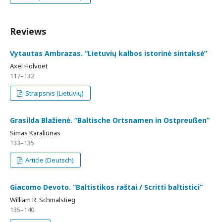
Reviews
Vytautas Ambrazas. “Lietuvių kalbos istorinė sintaksė”
Axel Holvoet
117–132
Straipsnis (Lietuvių)
Grasilda Blažienė. “Baltische Ortsnamen in Ostpreußen”
Simas Karaliūnas
133–135
Article (Deutsch)
Giacomo Devoto. “Baltistikos raštai / Scritti baltistici”
William R. Schmalstieg
135–140