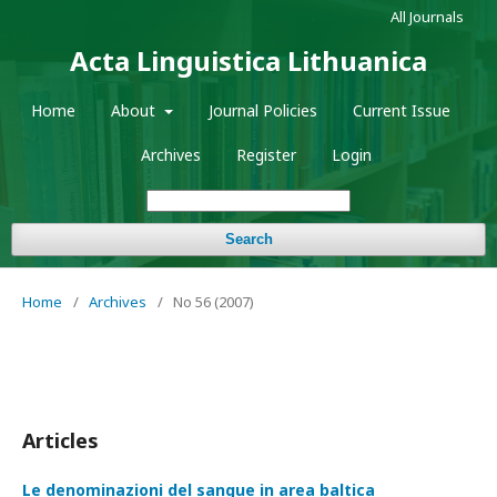
All Journals
Acta Linguistica Lithuanica
Home
About
Journal Policies
Current Issue
Archives
Register
Login
Search
Home
/
Archives
/
No 56 (2007)
Articles
Le denominazioni del sangue in area baltica