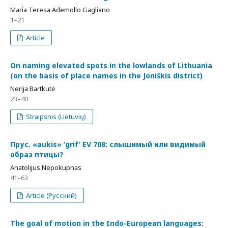
Maria Teresa Ademollo Gagliano
1–21
Article
On naming elevated spots in the lowlands of Lithuania
(on the basis of place names in the Joniškis district)
Nerija Bartkutė
23–40
Straipsnis (Lietuvių)
Прус. «aukis» ‘grif’ EV 708: слышимый или видимый
образ птицы?
Anatolijus Nepokupnas
41–63
Article (Русский)
The goal of motion in the Indo-European languages: