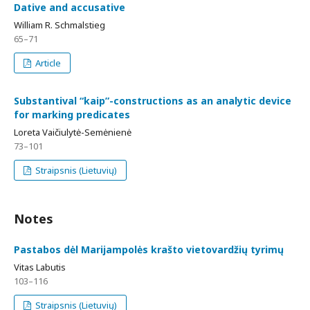
Dative and accusative
William R. Schmalstieg
65–71
Article
Substantival “kaip”-constructions as an analytic device
for marking predicates
Loreta Vaičiulytė-Semėnienė
73–101
Straipsnis (Lietuvių)
Notes
Pastabos dėl Marijampolės krašto vietovardžių tyrimų
Vitas Labutis
103–116
Straipsnis (Lietuvių)