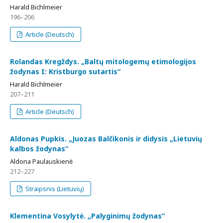
Harald Bichlmeier
196–206
Article (Deutsch)
Rolandas Kregždys. „Baltų mitologemų etimologijos
žodynas I: Kristburgo sutartis“
Harald Bichlmeier
207–211
Article (Deutsch)
Aldonas Pupkis. „Juozas Balčikonis ir didysis „Lietuvių
kalbos žodynas“
Aldona Paulauskienė
212–227
Straipsnis (Lietuvių)
Klementina Vosylytė. „Palyginimų žodynas“