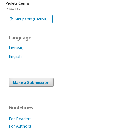
Violeta Černė
228–235
Straipsnis (Lietuvių)
Language
Lietuvių
English
Make a Submission
Guidelines
For Readers
For Authors