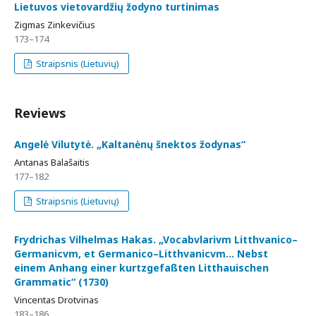
Lietuvos vietovardžių žodyno turtinimas
Zigmas Zinkevičius
173–174
Straipsnis (Lietuvių)
Reviews
Angelė Vilutytė. „Kaltanėnų šnektos žodynas“
Antanas Balašaitis
177–182
Straipsnis (Lietuvių)
Frydrichas Vilhelmas Hakas. „Vocabvlarivm Litthvanico–
Germanicvm, et Germanico–Litthvanicvm… Nebst
einem Anhang einer kurtzgefaßten Litthauischen
Grammatic“ (1730)
Vincentas Drotvinas
183–186