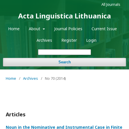
All Journals
Acta Linguistica Lithuanica
Home
About
Journal Policies
Current Issue
Archives
Register
Login
Search
Home
/
Archives
/
No 70 (2014)
Articles
Noun in the Nominative and Instrumental Case in Finite