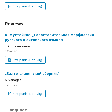
Straipsnis (Lietuvių)
Reviews
К. Мустейкис. „Сопоставительная морфология
русского и литовского языков“
E. Grinaveckienė
315–320
Straipsnis (Lietuvių)
„Балто-славянский сборник“
A. Vanagas
320–327
Straipsnis (Lietuvių)
Language