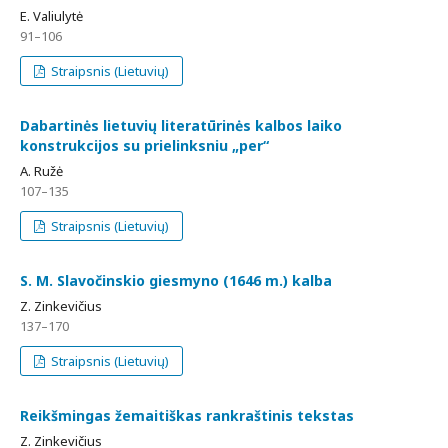
E. Valiulytė
91–106
Straipsnis (Lietuvių)
Dabartinės lietuvių literatūrinės kalbos laiko
konstrukcijos su prielinksniu „per“
A. Ružė
107–135
Straipsnis (Lietuvių)
S. M. Slavočinskio giesmyno (1646 m.) kalba
Z. Zinkevičius
137–170
Straipsnis (Lietuvių)
Reikšmingas žemaitiškas rankraštinis tekstas
Z. Zinkevičius