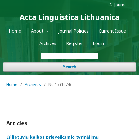
All Journals
Acta Linguistica Lithuanica
Home
About
Journal Policies
Current Issue
Archives
Register
Login
Search
Home
/
Archives
/
No 15 (1974)
Articles
Iš lietuvių kalbos prieveiksmio tyrinėjimų