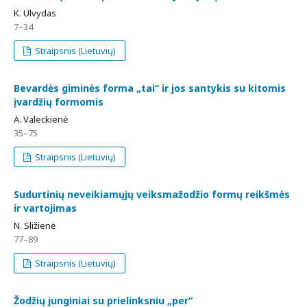
K. Ulvydas
7–34
Straipsnis (Lietuvių)
Bevardės giminės forma „tai“ ir jos santykis su kitomis
įvardžių formomis
A. Valeckienė
35–75
Straipsnis (Lietuvių)
Sudurtinių neveikiamųjų veiksmažodžio formų reikšmės
ir vartojimas
N. Sližienė
77–89
Straipsnis (Lietuvių)
Žodžių junginiai su prielinksniu „per“