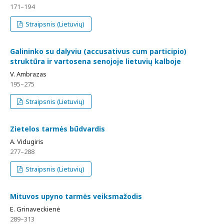
171–194
Straipsnis (Lietuvių)
Galininko su dalyviu (accusativus cum participio)
struktūra ir vartosena senojoje lietuvių kalboje
V. Ambrazas
195–275
Straipsnis (Lietuvių)
Zietelos tarmės būdvardis
A. Vidugiris
277–288
Straipsnis (Lietuvių)
Mituvos upyno tarmės veiksmažodis
E. Grinaveckienė
289–313