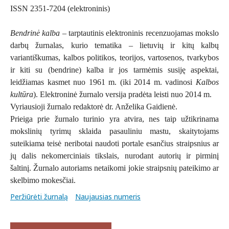
ISSN 2351-7204 (elektroninis)
Bendrinė kalba
– tarptautinis elektroninis recenzuojamas mokslo
darbų žurnalas, kurio tematika – lietuvių ir kitų kalbų
variantiškumas, kalbos politikos, teorijos, vartosenos, tvarkybos
ir kiti su (bendrine) kalba ir jos tarmėmis susiję aspektai,
leidžiamas kasmet nuo 1961 m. (iki 2014 m. vadinosi
Kalbos
kultūra
). Elektroninė žurnalo versija pradėta leisti nuo 2014 m.
Vyriausioji žurnalo redaktorė dr. Anželika Gaidienė.
Prieiga prie žurnalo turinio yra atvira, nes taip užtikrinama
mokslinių tyrimų sklaida pasauliniu mastu, skaitytojams
suteikiama teisė neribotai naudoti portale esančius straipsnius ar
jų dalis nekomerciniais tikslais, nurodant autorių ir pirminį
šaltinį. Žurnalo autoriams netaikomi jokie straipsnių pateikimo ar
skelbimo mokesčiai.
Peržiūrėti žurnalą
Naujausias numeris