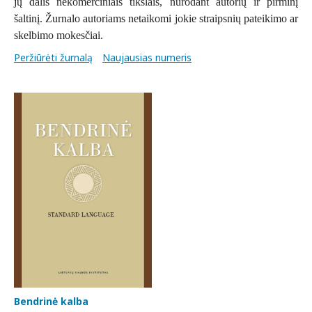
jų dalis nekomerciniais tikslais, nurodant autorių ir pirminį
šaltinį. Žurnalo autoriams netaikomi jokie straipsnių pateikimo ar
skelbimo mokesčiai.
Peržiūrėti žurnalą
Naujausias numeris
Bendrinė kalba