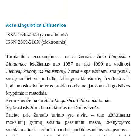
Acta Linguistica Lithuanica
ISSN 1648-4444 (spausdintinis)
ISSN 2669-218X (elektroninis)
Tarptautinis recenzuojamas mokslo žurnalas
Acta Linguistica
Lithuanica
leidžiamas nuo 1957 m. (iki 1999 m. vadinosi
Lietuvių kalbotyros klausimai
). Žurnale spausdinami straipsniai,
susiję su lietuvių ir baltų kalbotyros klausimais, bendrosios ir
lyginamosios kalbotyros problemomis, naujausiomis lingvistikos
kryptimis ir metodais.
Per metus išeina du
Acta Linguistica Lithuanica
tomai.
Vyriausiasis žurnalo redaktorius dr. Darius Ivoška.
Prieiga prie žurnalo turinio yra atvira – taip užtikrinama
mokslinių tyrimų sklaida pasauliniu mastu, skaitytojams
suteikiama teisė neribotai naudoti portale esančius straipsnius ar