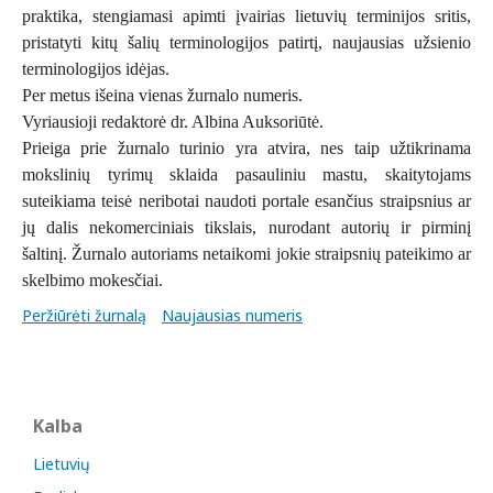
praktika, stengiamasi apimti įvairias lietuvių terminijos sritis,
pristatyti kitų šalių terminologijos patirtį, naujausias užsienio
terminologijos idėjas.
Per metus išeina vienas žurnalo numeris.
Vyriausioji redaktorė dr. Albina Auksoriūtė.
Prieiga prie žurnalo turinio yra atvira, nes taip užtikrinama
mokslinių tyrimų sklaida pasauliniu mastu, skaitytojams
suteikiama teisė neribotai naudoti portale esančius straipsnius ar
jų dalis nekomerciniais tikslais, nurodant autorių ir pirminį
šaltinį. Žurnalo autoriams netaikomi jokie straipsnių pateikimo ar
skelbimo mokesčiai.
Peržiūrėti žurnalą
Naujausias numeris
Kalba
Lietuvių