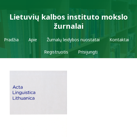
Lietuvių kalbos instituto mokslo
žurnalai
Pradžia
Apie
Žurnalų leidybos nuostatai
Kontaktai
Registruotis
Prisijungti