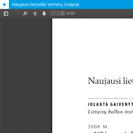
Naujausi lietuviški terminų žodynai