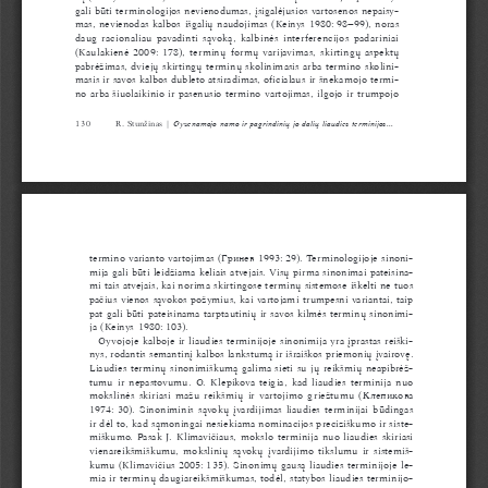
gali būti terminologijos nevienodumas, įsigalėjusios vartosenos nepaisy
-
mas, nevienodas kalbos išgalių naudojimas (Keinys 1980: 98–99), noras 
daug racionaliau pavadinti sąvoką, kalbinės interferencijos padariniai 
(Kaulakienė 2009: 178), terminų formų varijavimas, skirtingų aspektų 
pabrėžimas, dviejų skirtingų terminų skolinimasis arba termino skolini
-
masis ir savos kalbos dubleto atsiradimas, oficialaus ir šnekamojo termi
-
no arba šiuolaikinio ir pasenusio termino vartojimas, ilgojo ir trumpojo 
1 3 0
R. Stunžinas | 
Gyvenamojo 
namo    ir  pagrindinių 
jo  dalių    liaudies 
terminijos...
termino varianto vartojimas (Гринев 1993: 29). Terminologijoje 
sinoni
-
mija   gali būti leidžiama
 keliais atvejais. Visų pirma sinonimai pateisina
-
mi tais atvejais, kai norima skirtingose terminų sistemose iškelti ne tuos 
pačius vienos sąvokos požymius, kai vartojami trumpesni variantai, taip 
pat gali būti pateisinama tarptautinių ir savos kilmės terminų sinonimi
-
ja (Keinys 1980: 103). 
Gyvojoje kalboje ir liaudies terminijoje sinonimija yra įprastas reiški
-
nys, rodantis semantinį kalbos lankstumą ir išraiškos priemonių įvairovę. 
Liaudies terminų sinonimiškumą galima sieti su jų reikšmių neapibrėž
-
tumu ir nepastovumu. G. Klepikova teigia, kad liaudies terminija nuo 
mokslinės skiriasi mažu reikšmių ir vartojimo griežtumu (Клепикова 
1974: 30). Sinoniminis sąvokų įvardijimas liaudies terminijai būdingas 
ir dėl to, kad sąmoningai nesiekiama nominacijos preciziškumo ir siste
-
miškumo. Pasak J.
 Klimavičiaus, mokslo terminija nuo liaudies skiriasi 
vienareikšmiškumu, mokslinių sąvokų įvardijimo tikslumu ir sistemiš
-
kumu (Klimavičius 2005: 135). Sinonimų gausą liaudies terminijoje le
-
mia ir terminų daugiareikšmiškumas, todėl, statybos liaudies terminijo
-