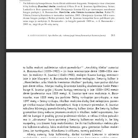
1 
Tai išdėstyta jų konspektuose, kurie išleisti atskiromis knygomis. 
straipsnyje visur cituojama 
iš šių leidinių: 
Dvasiškoji iškalba
, surašytoji iš Kun. D-ro K. Jauniaus išguldinėjimų. 
seinai, 
Laukaičio ir Bvės spaustuvėje, 1909. (straipsnyje žymima KJ ir po santrumpos nurodomas 
knygos puslapis.); 
a. Baranauskas. 
Homiletika, arba Mokslas šventosios iškalbos
. Raštai 
iV, 
Vilnius: Lietuvių literatūros ir tautosakos institutas, 2005. (straipsnyje žymima 
aB ir nuro
-
domas knygos puslapis.) Reikia priminti, kad K. Jauniaus konspektai buvo publikuoti pir
-
miau negu jo mokytojo 
a. Baranausko – jo knygelė pasirodė 1909 m., o 
a. Baranausko – 
2005 m., taigi tik po 96-erių metų. 
283
apie iškalbos ydą – tuštumą (pagal antaną Baranauską ir Kazimierą Jaunių)
R. KoženiausKienė. 
2
ta kalba mokyti auklėtinius sakyti pamokslus“
 „anykščių šilelio“ autoriui 
a. Baranauskui (1835–1902) – jis šioje seminarijoje dėstė 1866–1884 me
-
tais. Jo mokinys K. Jaunius (1848–1908), mokęsis Kauno kunigų seminari
-
joje ir joje klausęsis 
a. Baranausko moralinės teologijos, lietuvių kalbos ir 
„Homiletikos, arba Mokslo šventosios iškalbos“ paskaitų, tuos pačius dalykus 
pats dėstė vėliau. Mat po studijų Dvasinėje katalikų akademijoje 
sankt Peter
-
burge K. Jaunius grįžo į Kauno kunigų seminariją ir joje 1880–1892 metais 
dėstė (profesorius nuo 1885 metų). K. Jaunius tęsė savo mokytojo 
a. Bara
-
nausko, nuo 1885 metų jau paskirto Telšių vyskupijos pavyskupiu, o nuo 
1897 metų – 
seinų vyskupu, iškalbos mokymo darbą (bet nekopijavo, paren
-
gė visiškai naujus iškalbos konspektus). Kaip ir žymusis pirmtakas, K. Jaunius 
tobulino būsimųjų pamokslininkų lietuvių kalbos žinias. Be lietuvių kalbos 
gramatikos žinių nebuvo įmanoma mokyti ir iškalbos, todėl suprantama, ko
-
dėl šie kunigai iš pradžių grynai praktiniais tikslais, o vėliau iš tikro pašauki
-
mo ir „akvatumo“ buvo pasinėrę į lietuvių kalbotyros mokslą ir, be kitų 
nuopelnų, yra žinomi kaip mokslininkai. Jie iki šiol kalbininkus stebina pla
-
čia kalbine erudicija, lakia moksline fantazija, geru gimtosios kalbos mokė
-
jimu, jos turtingumu, sklandumu ir aiškumu, tarmių pažinimu
3
.
abiejų  autorių,  kaip  kalbininkų,  darbai  tyrinėti  Lietuvos  ir  užsienio 