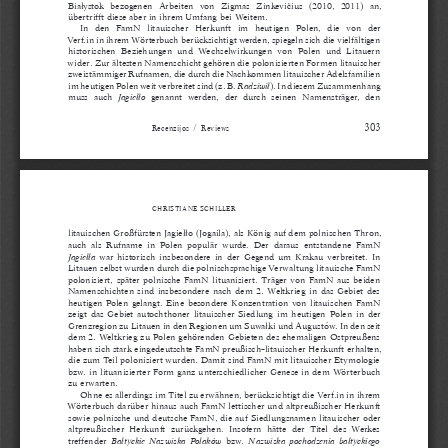
Białystok  bezogenen  Arbeiten  von  Zigmas  Zinkevičius  (2010,  2011)  an, 
übertrifft diese aber in ihrem Umfang bei Weitem.
In  den  FamN  litauischer  Herkunft  im  heutigen  Polen,  die  von  der 
Verf.in in ihrem Wörterbuch berücksichtigt werden, spiegeln sich die vielfältigen 
historischen  Beziehungen  und  Wechselwirkungen  von  Polen  und  Litauern 
wider. Zur ältesten Namenschicht gehören die polonisierten Formen litauischer 
zweistämmiger Rufnamen, die durch die Nachkommen litauischer Adelsfamilien 
im heutigen Polen weit verbreitet sind (z. B. 
Radziwił
). In diesem Zusammenhang 
muss  auch 
Jagiełło
  genannt  werden,  der  durch  seinen  Namensträger,  den 
303
Recenzijos / Reviews 
CHRISTIANE S
CHILLER
litauischen Großfürsten Jagiełło (Jogaila), als König auf dem polnischen Thron, 
auch als Rufname in Polen populär wurde. Der daraus entstandene FamN 
Jagiełła
 war historisch insbesondere in der Gegend um Krakau verbreitet. In 
Litauen selbst wurden durch die polnischsprachige Verwaltung litauische FamN 
polonisiert, später polnische FamN lituanisiert. Träger von FamN aus beiden 
Namenschichten sind insbesondere nach dem 2. Weltkrieg in das Gebiet des 
heutigen Polen gelangt. Eine besondere Konzentration von litauischen FamN 
zeigt das Gebiet autochthoner litauischer Siedlung im heutigen Polen in der 
Grenzregion zu Litauen in den Regionen um Suwałki und Augustów. In den seit 
dem 2. Weltkrieg zu Polen gehörenden Gebieten des ehemaligen Ostpreußens 
haben sich stark eingedeutschte FamN preußisch-litauischer Herkunft erhalten, 
die zum Teil polonisiert wurden. Damit sind FamN mit litauischer Etymologie 
bzw. in lituanisierter Form ganz unterschiedlicher Genese in dem Wörterbuch 
zu erwarten. 
Ohne es allerdings im Titel zu erwähnen, berücksichtigt die Verf.in in ihrem 
Wörterbuch darüber hinaus auch FamN lettischer und altpreußischer Herkunft 
sowie polnische und deutsche FamN, die auf Siedlungsnamen litauischer oder 
altpreußischer  Herkunft  zurückgehen.  Insofern  hätte  der  Titel  des  Werkes 
treffender 
Bałtyckie Nazwiska Polaków
 bzw. 
Nazwiska pochodzenia bałtyckiego 