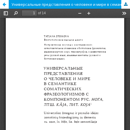
Универсальные представления о человеке и мире в семантике соматических фразеологизмов с компонентом рус. «нога», лтш. «kāja», лит. «koja»