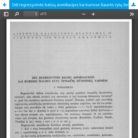
Dėl regresyvinės balsių asimiliacijos kai kuriose šiaurės rytų žemaičių dūnininkų tarmėse