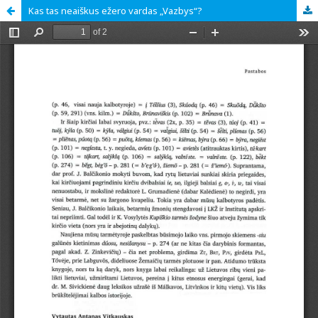
Kas tas neaiškus ežero vardas „Vazbys“?